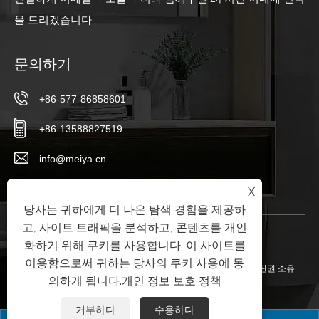
을 드리겠습니다.
문의하기
+86-577-86858601
+86-13588827519
info@meiya.cn
중국 잔즈 후 지방의 롱완 지구 하이곤 애비뉴
X
당사는 귀하에게 더 나은 탐색 경험을 제공하
고, 사이트 트래픽을 분석하고, 콘텐츠를 개인
화하기 위해 쿠키를 사용합니다. 이 사이트를
이용함으로써 귀하는 당사의 쿠키 사용에 동
Copyright © 2025 Wenzhou Kingsdom Sanitary Ware Co., Ltd. 판권 소유.
의하게 됩니다.
개인 정보 보호 정책
Links
|
Sitemap
|
RSS
|
XML
|
개인 정보 보호 정책
|
거부하다
수용하다